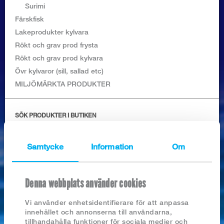
Logga in
Surimi
Färskfisk
Lakeprodukter kylvara
Rökt och grav prod frysta
Rökt och grav prod kylvara
Övr kylvaror (sill, sallad etc)
MILJÖMÄRKTA PRODUKTER
SÖK PRODUKTER I BUTIKEN
Samtycke
Information
Om
Nyhetsarkiv
Denna webbplats använder cookies
2026
Vi använder enhetsidentifierare för att anpassa
RÄKOR, SKALADE IQF MSC
2025
innehållet och annonserna till användarna,
2024
tillhandahålla funktioner för sociala medier och