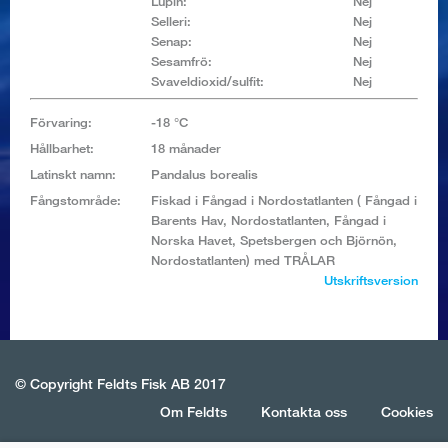
Lupin:
Nej
Selleri:
Nej
Senap:
Nej
Sesamfrö:
Nej
Svaveldioxid/sulfit:
Nej
Förvaring:
-18 °C
Hållbarhet:
18 månader
Latinskt namn:
Pandalus borealis
Fångstområde:
Fiskad i Fångad i Nordostatlanten ( Fångad i
Barents Hav, Nordostatlanten, Fångad i
Norska Havet, Spetsbergen och Björnön,
Nordostatlanten) med TRÅLAR
Utskriftsversion
© Copyright Feldts Fisk AB 2017
Om Feldts
Kontakta oss
Cookies