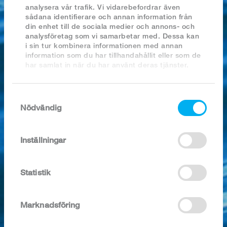
2023
analysera vår trafik. Vi vidarebefordrar även
2022
sådana identifierare och annan information från
2021
din enhet till de sociala medier och annons- och
2020
analysföretag som vi samarbetar med. Dessa kan
2019
i sin tur kombinera informationen med annan
2018
information som du har tillhandahållit eller som de
har samlat in när du har använt deras tjänster.
SÖK I ARKIVET
Samtyckesval
Nödvändig
Inställningar
12 påsar á 300g
Statistik
Artikel nr:
1863
Kategori:
Ishavsräkor skalade
Marknadsföring
Förpackning:
100-200/lb, 3,6 kg/kart.
Ingredienser / 100g:
RÄKOR (Pandalus borealis) 98,5%, salt