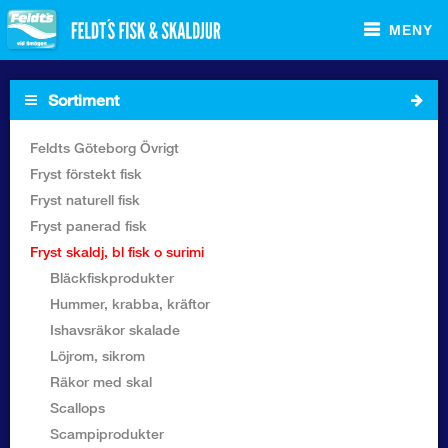
MENY
Sortiment
Startsida
Feldts Göteborg Övrigt
Fryst förstekt fisk
Sortiment Foodservice
Fryst naturell fisk
Fryst panerad fisk
Sortiment Butik
Fryst skaldj, bl fisk o surimi
Bläckfiskprodukter
Recept
Hummer, krabba, kräftor
Ishavsräkor skalade
Om Feldt`s
Löjrom, sikrom
Räkor med skal
Kontakta oss
Scallops
Scampiprodukter