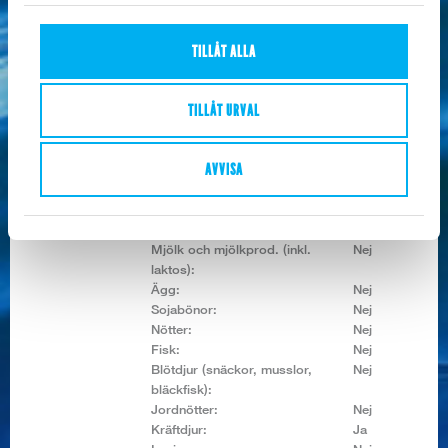
Näringsvärde /
TILLÅT ALLA
100g:
Energivärde:
290/69 KJ/Kcal
Fett:
0,98 g
TILLÅT URVAL
Varav mättat fett:
0,22 g
Kolhydrat:
0 g
Varav sockerarter:
0 g
AVVISA
Protein:
14,9 g
Salt:
1,5 g
Allerginyckel:
Spannmål som innehåller gluten:
Nej
Mjölk och mjölkprod. (inkl.
Nej
laktos):
Ägg:
Nej
Sojabönor:
Nej
Nötter:
Nej
Fisk:
Nej
Blötdjur (snäckor, musslor,
Nej
bläckfisk):
Jordnötter:
Nej
Kräftdjur:
Ja