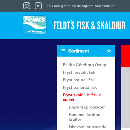
Följ oss gärna på
Instagram
och
Youtube
Sortiment
Feldts Göteborg Övrigt
Fryst förstekt fisk
Fryst naturell fisk
Fryst panerad fisk
Fryst skaldj, bl fisk o
surimi
Bläckfiskprodukter
Hummer, krabba,
kräftor
Ishavsräkor skalade