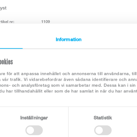
ryst
tikel nr:
1109
ategori:
Löjrom, sikrom
örpackning:
24 x 80g, 1,92 kg/kart.
Information
ngredienser / 100g:
ROM från REGNBÅGSLAX (Oncorhynchus mykiss),
salt.
ookies
äringsvärde / 100g:
Energivärde:
527/126 KJ/Kcal
re för att anpassa innehållet och annonserna till användarna, til
Fett:
2,3 g
 vår trafik. Vi vidarebefordrar även sådana identifierare och ann
Varav mättat fett:
0,4 g
nnons- och analysföretag som vi samarbetar med. Dessa kan i sin
Kolhydrat:
1,5 g
 har tillhandahållit eller som de har samlat in när du har använt
Varav sockerarter:
0 g
Protein:
24,5 g
llerginyckel:
Spannmål som innehåller gluten:
Nej
Inställningar
Statistik
Mjölk och mjölkprod. (inkl. laktos):
Nej
Ägg:
Nej
Sojabönor:
Nej
Nötter:
Nej