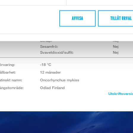
Fisk:
Ja
Blötdjur (snäckor, musslor, bläckfisk):
Nej
Jordnötter:
Nej
AVVISA
TILLÅT URVAL
Kräftdjur:
Nej
Lupin:
Nej
Selleri:
Nej
Senap:
Nej
Sesamfrö:
Nej
Svaveldioxid/sulfit:
Nej
örvaring:
-18 °C
ållbarhet:
12 månader
atinskt namn:
Oncorhynchus mykiss
ångstområde:
Odlad Finland
Utskriftsversi