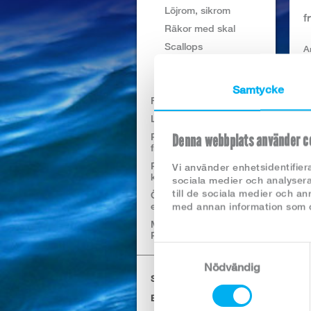
Löjrom, sikrom
f
Räkor med skal
Scallops
Ar
Scampiprodukter
K
Surimi
F
Samtycke
Färskfisk
I
Lakeprodukter kylvara
Rökt och grav prod
Denna webbplats använder c
N
frysta
Rökt och grav prod
Vi använder enhetsidentifiera
kylvara
sociala medier och analysera
till de sociala medier och a
Övr kylvaror (sill, sallad
etc)
med annan information som du
MILJÖMÄRKTA
PRODUKTER
Samtyckesval
A
Nödvändig
SÖK PRODUKTER I
BUTIKEN