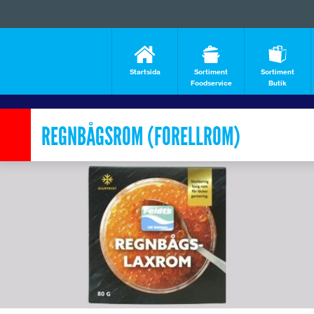
Startsida
Sortiment
Sortiment
Foodservice
Butik
REGNBÅGSROM (FORELLROM)