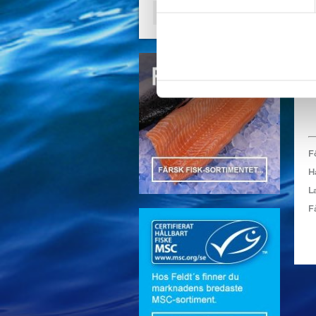
F
H
L
F