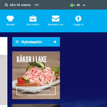
SÖK PÅ SIDAN:
SE
EN
Recept
Om Feldt`s
Kontakta oss
Logga in
Nyhetsarkiv
2026
2025
2024
2023
2022
2021
2020
2019
2018
SÖK I ARKIVET