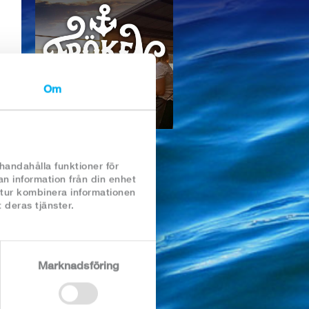
Om
lhandahålla funktioner för
an information från din enhet
 tur kombinera informationen
 deras tjänster.
Marknadsföring