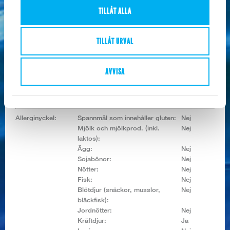
vatten, salt, stabiliseringsmedel (E451,
TILLÅT ALLA
E452).
Näringsvärde /
TILLÅT URVAL
100g:
Energivärde:
267/64 KJ/Kcal
Fett:
0,76 g
AVVISA
Kolhydrat:
0 g
Varav sockerarter:
0 g
Protein:
16,9 g
Allerginyckel:
Spannmål som innehåller gluten:
Nej
Mjölk och mjölkprod. (inkl.
Nej
laktos):
Ägg:
Nej
Sojabönor:
Nej
Nötter:
Nej
Fisk:
Nej
Blötdjur (snäckor, musslor,
Nej
bläckfisk):
Jordnötter:
Nej
Kräftdjur:
Ja