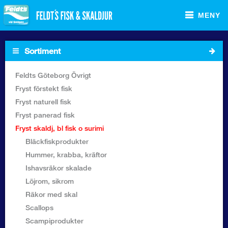
MENY
Sortiment
Startsida
Feldts Göteborg Övrigt
Fryst förstekt fisk
Sortiment Foodservice
Fryst naturell fisk
Fryst panerad fisk
Sortiment Butik
Fryst skaldj, bl fisk o surimi
Bläckfiskprodukter
Recept
Hummer, krabba, kräftor
Ishavsräkor skalade
Om Feldt`s
Löjrom, sikrom
Räkor med skal
Kontakta oss
Scallops
Scampiprodukter