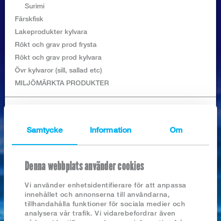
Logga in
Surimi
Färskfisk
Lakeprodukter kylvara
Rökt och grav prod frysta
Rökt och grav prod kylvara
Övr kylvaror (sill, sallad etc)
MILJÖMÄRKTA PRODUKTER
SÖK PRODUKTER I BUTIKEN
Samtycke
Information
Om
Denna webbplats använder cookies
Nyhetsarkiv
Vi använder enhetsidentifierare för att anpassa
innehållet och annonserna till användarna,
2026
TIGERRÄKOR RÅA SKALADE, ASC
tillhandahålla funktioner för sociala medier och
2025
analysera vår trafik. Vi vidarebefordrar även
2024