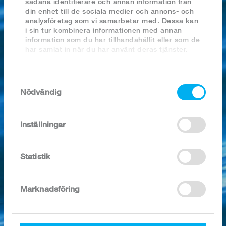
sådana identifierare och annan information från
2023
din enhet till de sociala medier och annons- och
2022
analysföretag som vi samarbetar med. Dessa kan
2021
i sin tur kombinera informationen med annan
2020
information som du har tillhandahållit eller som de
2019
har samlat in när du har använt deras tjänster.
2018
Samtyckesval
SÖK I ARKIVET
Nödvändig
Inställningar
Statistik
10 x 300g
Artikel nr:
3882
Marknadsföring
Kategori:
Scampiprodukter
Förpackning:
16-20/lb, 3 kg/kart.
Ingredienser / 100g:
TIGERRÄKOR 96% (Penaeus Monodon),