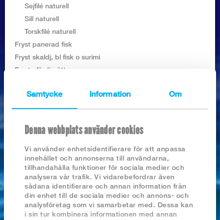
Logga in
Sejfilé naturell
Sill naturell
Torskfilé naturell
Fryst panerad fisk
Fryst skaldj, bl fisk o surimi
Frysta färdigrätter
Färskfisk
Samtycke
Information
Om
Helkonserv
Lakeprodukter kylvara
Rökt och grav prod frysta
Denna webbplats använder cookies
Rökt och grav prod kylvara
Vegansk
Vi använder enhetsidentifierare för att anpassa
innehållet och annonserna till användarna,
Övr kylvaror (sill, sallad etc)
tillhandahålla funktioner för sociala medier och
MILJÖMÄRKTA PRODUKTER
analysera vår trafik. Vi vidarebefordrar även
sådana identifierare och annan information från
din enhet till de sociala medier och annons- och
SÖK PRODUKTER
analysföretag som vi samarbetar med. Dessa kan
i sin tur kombinera informationen med annan