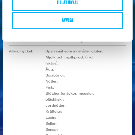
TILLÅT URVAL
Näringsvärde /
100g:
Energivärde:
KJ/Kcal
AVVISA
Fett:
g
Kolhydrat:
g
Varav sockerarter:
g
Protein:
g
Allerginyckel:
Spannmål som innehåller gluten:
Mjölk och mjölkprod. (inkl.
laktos):
Ägg:
Sojabönor:
Nötter:
Fisk:
Blötdjur (snäckor, musslor,
bläckfisk):
Jordnötter:
Kräftdjur:
Lupin:
Selleri:
Senap: