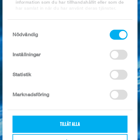
information som du har tillhandahållit eller som de
har samlat in när du har använt deras tjänster.
Nyhetsarkiv
Samtyckesval
Nödvändig
2026
2025
2024
Inställningar
2023
2022
2021
Statistik
2020
2019
2018
Marknadsföring
SÖK I ARKIVET
TILLÅT ALLA
Kategori: