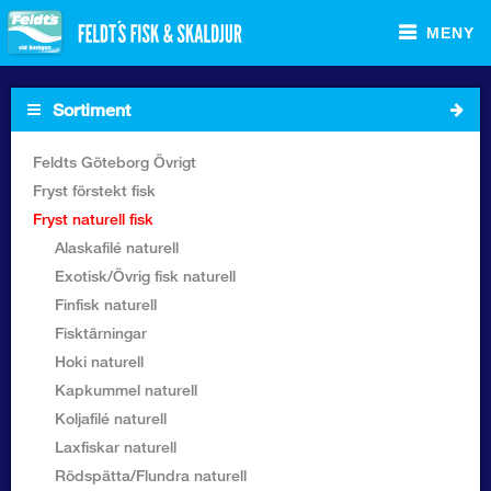
MENY
Sortiment
Startsida
Feldts Göteborg Övrigt
Fryst förstekt fisk
Sortiment Foodservice
Fryst naturell fisk
Alaskafilé naturell
Sortiment Butik
Exotisk/Övrig fisk naturell
Finfisk naturell
Recept
Fisktärningar
Hoki naturell
Om Feldt`s
Kapkummel naturell
Koljafilé naturell
Kontakta oss
Laxfiskar naturell
Rödspätta/Flundra naturell