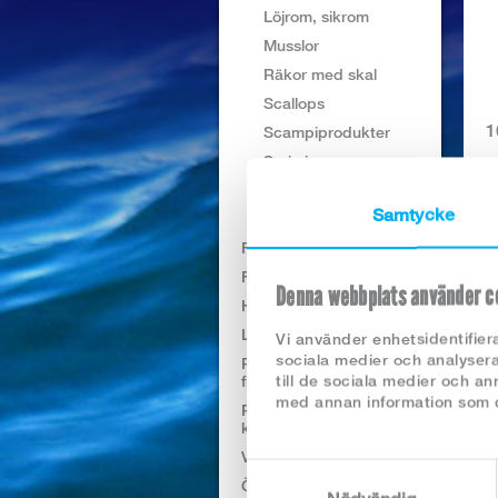
Löjrom, sikrom
Musslor
Räkor med skal
Scallops
1
Scampiprodukter
Surimi
Ar
Sushiprodukter
K
Samtycke
Övriga
F
Frysta färdigrätter
I
Färskfisk
Denna webbplats använder c
Helkonserv
Lakeprodukter kylvara
N
Vi använder enhetsidentifiera
sociala medier och analysera
Rökt och grav prod
till de sociala medier och a
frysta
med annan information som du
Rökt och grav prod
kylvara
Vegansk
Samtyckesval
Övr kylvaror (sill, sallad