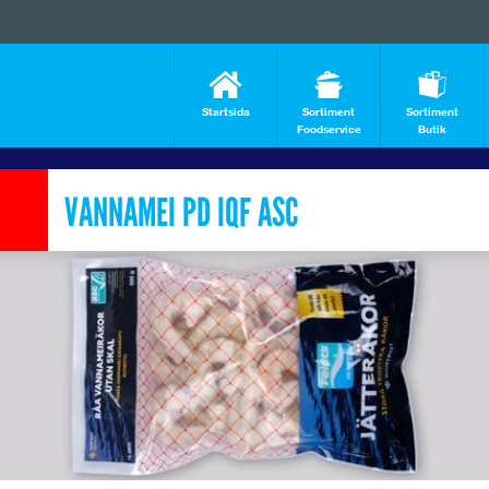
Startsida
Sortiment
Sortiment
Foodservice
Butik
VANNAMEI PD IQF ASC