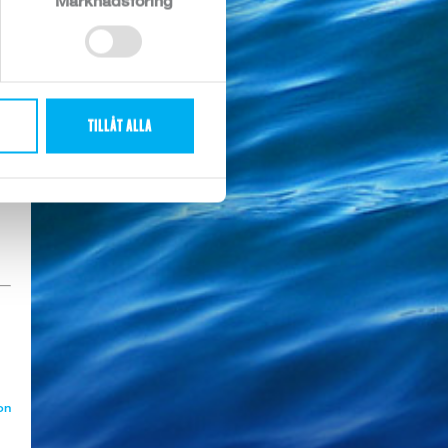
Marknadsföring
TILLÅT ALLA
on