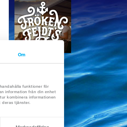
Om
,
lhandahålla funktioner för
an information från din enhet
 tur kombinera informationen
 deras tjänster.