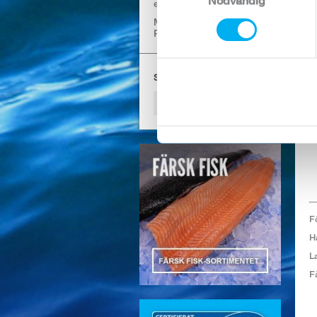
Nödvändig
etc)
A
MILJÖMÄRKTA
PRODUKTER
SÖK PRODUKTER
F
H
L
F