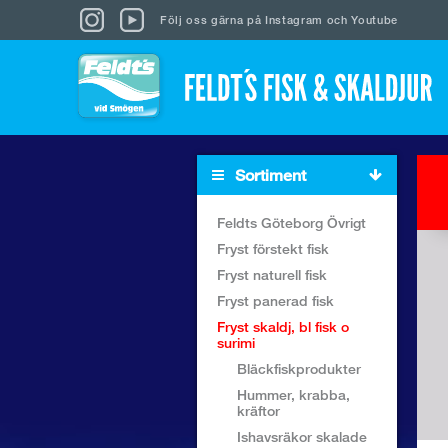
Följ oss gärna på
Instagram
och
Youtube
Sortiment
Feldts Göteborg Övrigt
Fryst förstekt fisk
Fryst naturell fisk
Fryst panerad fisk
Fryst skaldj, bl fisk o
surimi
Bläckfiskprodukter
Hummer, krabba,
kräftor
Ishavsräkor skalade