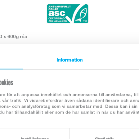
0 x 600g råa
tikel nr:
2881
ategori:
Scampiprodukter
Information
örpackning:
16-20/lb, 6 kg/kart.
ngredienser / 100g:
VANNAMEIRÄKOR* 98,5% (Penaeus vannamei), salt
ookies
stabiliseringsmedel (E451, E452). *Odlade i Vietnam.
äringsvärde / 100g:
re för att anpassa innehållet och annonserna till användarna, til
Energivärde:
210/50 KJ/Kcal
 vår trafik. Vi vidarebefordrar även sådana identifierare och ann
nnons- och analysföretag som vi samarbetar med. Dessa kan i sin
Fett:
1 g
 har tillhandahållit eller som de har samlat in när du har använt
Varav mättat fett:
0,0 g
Kolhydrat:
0 g
Varav sockerarter:
0 g
Protein:
12 g