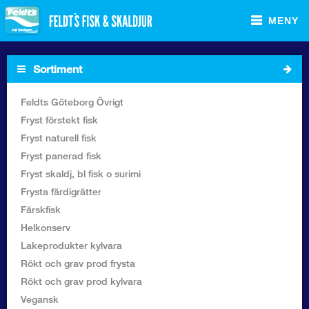
MENY
Sortiment
Startsida
Feldts Göteborg Övrigt
Fryst förstekt fisk
Sortiment Foodservice
Fryst naturell fisk
Fryst panerad fisk
Sortiment Butik
Fryst skaldj, bl fisk o surimi
Frysta färdigrätter
Recept
Färskfisk
Helkonserv
Om Feldt`s
Lakeprodukter kylvara
Rökt och grav prod frysta
Kontakta oss
Rökt och grav prod kylvara
Vegansk