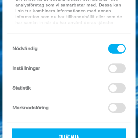
analysföretag som vi samarbetar med. Dessa kan
SÖK I ARKIVET
i sin tur kombinera informationen med annan
information som du har tillhandahållit eller som de
har samlat in när du har använt deras tjänster.
Samtyckesval
Nödvändig
20x300g
Inställningar
Artikel nr:
1834
Kategori:
Sejfilé naturell
Statistik
Förpackning:
150g+/-10g, 6 kg/kart.
Ingredienser / 100g:
SEJFILÉ (Pollachius virens) 100%.
Marknadsföring
Näringsvärde /
100g:
Energivärde:
344/82 KJ/Kcal
Fett:
0,5 g
Varav mättat fett:
0,1 g
TILLÅT ALLA