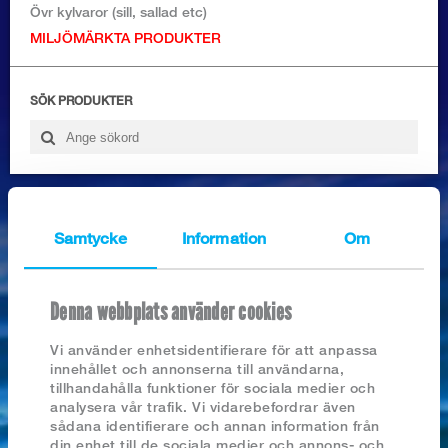
Logga in
Övr kylvaror (sill, sallad etc)
MILJÖMÄRKTA PRODUKTER
SÖK PRODUKTER
Nyhetsarkiv
Samtycke
Information
Om
2026
SEJFILÉ, MSC BENFRI, STYCKFRYST
2025
2024
Denna webbplats använder cookies
2023
2022
Vi använder enhetsidentifierare för att anpassa
2021
innehållet och annonserna till användarna,
2020
tillhandahålla funktioner för sociala medier och
2019
analysera vår trafik. Vi vidarebefordrar även
2018
sådana identifierare och annan information från
din enhet till de sociala medier och annons- och