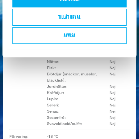
Kolhydrat:
0 g
Varav sockerarter:
0 g
Protein:
19,1 g
TILLÅT URVAL
Salt:
0,2 g
Allerginyckel:
Spannmål som innehåller gluten:
Nej
AVVISA
Mjölk och mjölkprod. (inkl.
Nej
laktos):
Ägg:
Nej
Sojabönor:
Nej
Nötter:
Nej
Fisk:
Nej
Blötdjur (snäckor, musslor,
Nej
bläckfisk):
Jordnötter:
Nej
Kräftdjur:
Nej
Lupin:
Nej
Selleri:
Nej
Senap:
Nej
Sesamfrö:
Nej
Svaveldioxid/sulfit:
Nej
Förvaring:
-18 °C