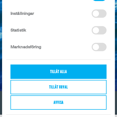
2020
2018
Inställningar
SEARCH ARCHIVE
Statistik
Marknadsföring
TILLÅT ALLA
TILLÅT URVAL
AVVISA
© Copyright Feldts Fisk AB 2017
About us
Contact
Cookies