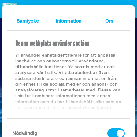
MENU
Samtycke
Information
Om
Product range
Welcome
Denna webbplats använder cookies
Frozen natural fish
Frozen prefried fish
Vi använder enhetsidentifierare för att anpassa
Product range Wholesale
innehållet och annonserna till användarna,
Smoked and Marinated products frozen
tillhandahålla funktioner för sociala medier och
All MSC, Krav and other sustainable products
Product Range Retail
analysera vår trafik. Vi vidarebefordrar även
sådana identifierare och annan information från
din enhet till de sociala medier och annons- och
About Feldt`s
SEARCH PRODUCTS
analysföretag som vi samarbetar med. Dessa kan
i sin tur kombinera informationen med annan
information som du har tillhandahållit eller som de
Contact us
har samlat in när du har använt deras tjänster.
Log in
News-archive
Samtyckesval
Nödvändig