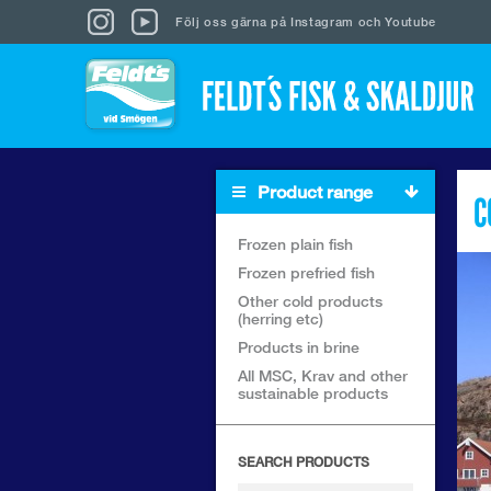
Följ oss gärna på
Instagram
och
Youtube
Product range
C
Frozen plain fish
Frozen prefried fish
Other cold products
(herring etc)
Products in brine
All MSC, Krav and other
sustainable products
SEARCH PRODUCTS