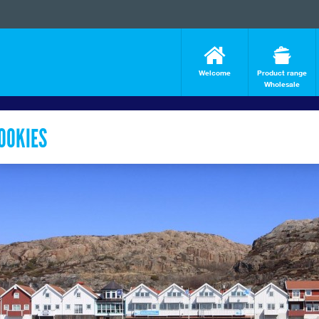
Welcome
Product range
Wholesale
OOKIES