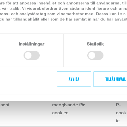
re för att anpassa innehållet och annonserna till användarna, til
Namn
Utfärdare
Ändamål
Maximal
Typ
 vår trafik. Vi vidarebefordrar även sådana identifierare och ann
lagringstid
nnons- och analysföretag som vi samarbetar med. Dessa kan i sin
 har tillhandahållit eller som de har samlat in när du har använt
__cf_bm
fonts.net
This cookie is used
1 dag
HTT
to distinguish
P-
between humans
cook
Inställningar
Statistik
and bots. This is
ie
beneficial for the
website, in order to
make valid reports
on the use of their
AVVISA
TILLÅT URVAL
website.
CookieCon
Cookiebot
Indikerar
1 år
HTT
sent
medgivande för
P-
cookies.
cook
ie