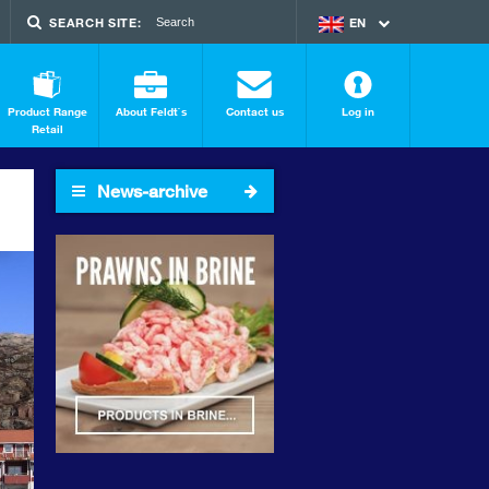
SEARCH SITE:
EN
SE
Product Range
About Feldt`s
Contact us
Log in
Retail
News-archive
2020
2018
SEARCH ARCHIVE