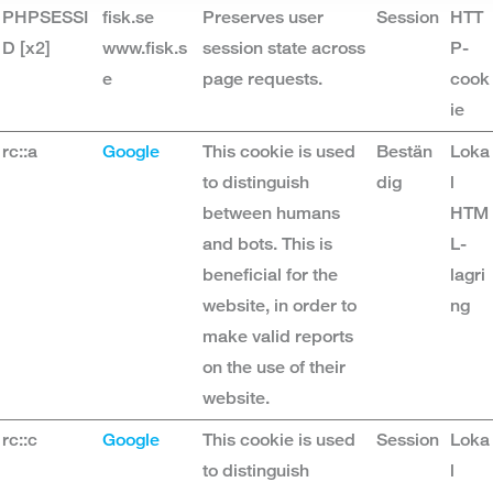
PHPSESSI
fisk.se
Preserves user
Session
HTT
D [x2]
www.fisk.s
session state across
P-
e
page requests.
cook
ie
rc::a
Google
This cookie is used
Bestän
Loka
to distinguish
dig
l
between humans
HTM
and bots. This is
L-
beneficial for the
lagri
website, in order to
ng
make valid reports
on the use of their
website.
rc::c
Google
This cookie is used
Session
Loka
to distinguish
l