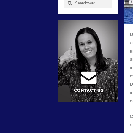
D
e
a
a
i
m
D
i
n
C
a