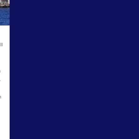
ll
a
.
n