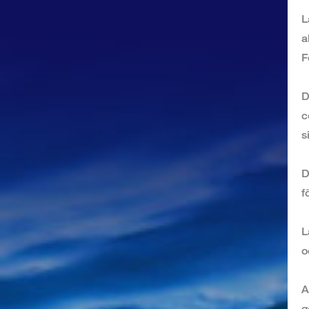
L
a
F
D
c
s
D
f
L
o
A
g