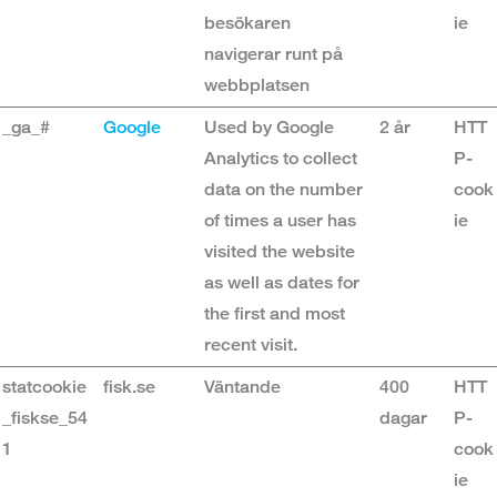
besökaren
ie
navigerar runt på
webbplatsen
_ga_#
Google
Used by Google
2 år
HTT
Analytics to collect
P-
data on the number
cook
of times a user has
ie
visited the website
as well as dates for
the first and most
recent visit.
statcookie
fisk.se
Väntande
400
HTT
_fiskse_54
dagar
P-
1
cook
ie