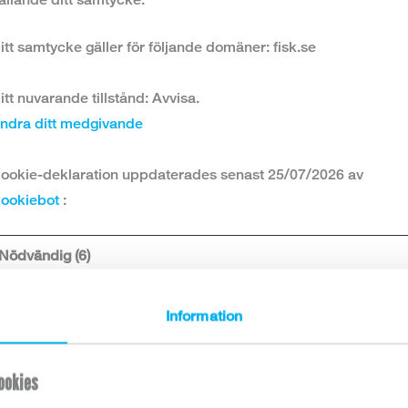
itt samtycke gäller för följande domäner: fisk.se
itt nuvarande tillstånd: Avvisa.
ndra ditt medgivande
ookie-deklaration uppdaterades senast 25/07/2026 av
ookiebot
:
Nödvändig (6)
Nödvändiga cookies låter dig använda webbplatsen genom
Information
att aktivera grundläggande funktioner, såsom sidnavigering
och åtkomst till säkra områden på webbplatsen.
Webbplatsen fungerar inte korrekt utan dessa cookies.
ookies