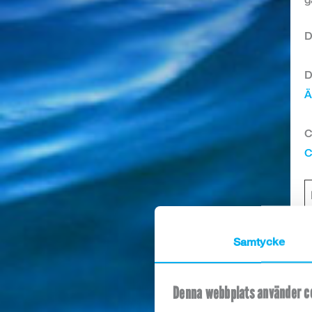
D
D
Ä
C
C
Samtycke
Denna webbplats använder c