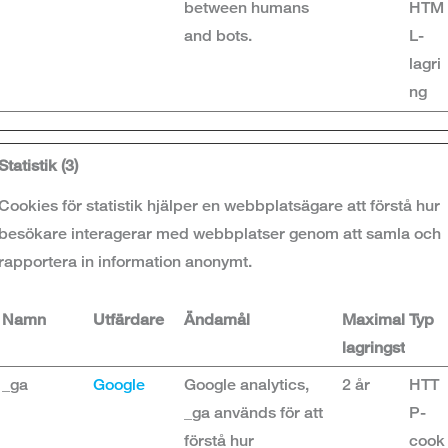
between humans
HTM
and bots.
L-
lagri
ng
Statistik (3)
Cookies för statistik hjälper en webbplatsägare att förstå hur
besökare interagerar med webbplatser genom att samla och
rapportera in information anonymt.
Namn
Utfärdare
Ändamål
Maximal
Typ
lagringstid
_ga
Google
Google analytics,
2 år
HTT
_ga används för att
P-
förstå hur
cook