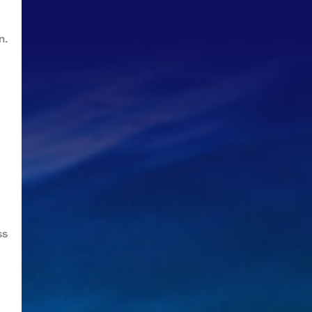
n.
ss