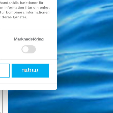
lhandahålla funktioner för
an information från din enhet
 tur kombinera informationen
 deras tjänster.
Marknadsföring
TILLÅT ALLA