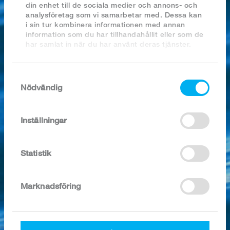
2023
din enhet till de sociala medier och annons- och
2022
analysföretag som vi samarbetar med. Dessa kan
2021
i sin tur kombinera informationen med annan
2020
information som du har tillhandahållit eller som de
2019
har samlat in när du har använt deras tjänster.
2018
Samtyckesval
SÖK I ARKIVET
Nödvändig
10 x 400g
Inställningar
Artikel nr:
1387
Kategori:
Bläckfiskprodukter
Statistik
Förpackning:
400g / påse, 4 kg/kart.
Ingredienser / 100g:
BLÄCKFISK (Illex argentinus) 92,9%, vatten
Marknadsföring
7%, surhetsreglerande medel (E330, E331)
0,1%.
Näringsvärde /
100g: