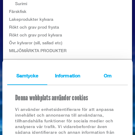
Logga in
Surimi
Färskfisk
Lakeprodukter kylvara
Rökt och grav prod frysta
Rökt och grav prod kylvara
Övr kylvaror (sill, sallad etc)
MILJÖMÄRKTA PRODUKTER
SÖK PRODUKTER I BUTIKEN
Samtycke
Information
Om
Denna webbplats använder cookies
Nyhetsarkiv
Vi använder enhetsidentifierare för att anpassa
innehållet och annonserna till användarna,
2026
tillhandahålla funktioner för sociala medier och
BLÄCKFISKRINGAR OPANERADE
2025
analysera vår trafik. Vi vidarebefordrar även
2024
sådana identifierare och annan information från