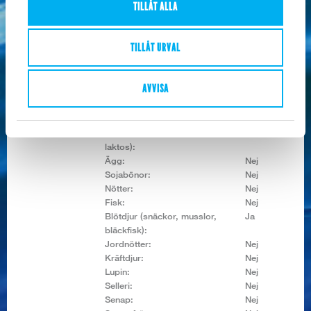
TILLÅT ALLA
Energivärde:
188/45 KJ/Kcal
Fett:
0,2 g
Varav mättat fett:
0,1 g
TILLÅT URVAL
Kolhydrat:
0,1 g
Varav sockerarter:
0,0 g
Protein:
9,8 g
AVVISA
Salt:
1,35 g
Allerginyckel:
Spannmål som innehåller gluten:
Nej
Mjölk och mjölkprod. (inkl.
Nej
laktos):
Ägg:
Nej
Sojabönor:
Nej
Nötter:
Nej
Fisk:
Nej
Blötdjur (snäckor, musslor,
Ja
bläckfisk):
Jordnötter:
Nej
Kräftdjur:
Nej
Lupin:
Nej
Selleri:
Nej
Senap:
Nej