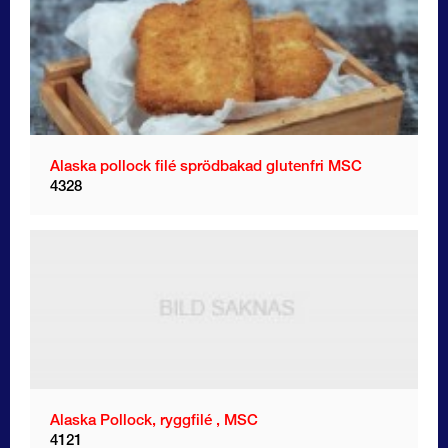
Alaska pollock filé sprödbakad glutenfri MSC
4328
Alaska Pollock, ryggfilé , MSC
4121