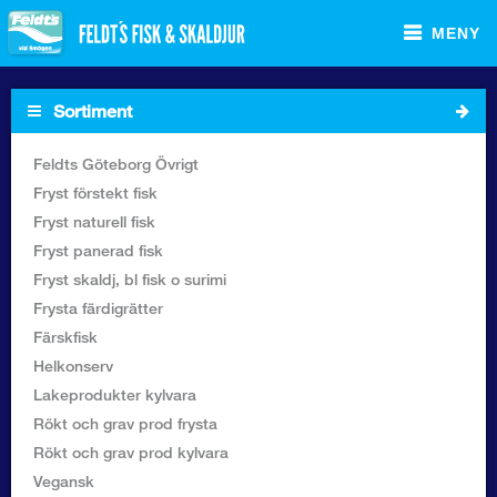
MENY
Sortiment
Startsida
Feldts Göteborg Övrigt
Fryst förstekt fisk
Sortiment Foodservice
Fryst naturell fisk
Fryst panerad fisk
Sortiment Butik
Fryst skaldj, bl fisk o surimi
Frysta färdigrätter
Recept
Färskfisk
Helkonserv
Om Feldt`s
Lakeprodukter kylvara
Rökt och grav prod frysta
Kontakta oss
Rökt och grav prod kylvara
Vegansk