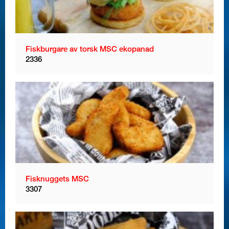
Fiskburgare av torsk MSC ekopanad
2336
Fisknuggets MSC
3307