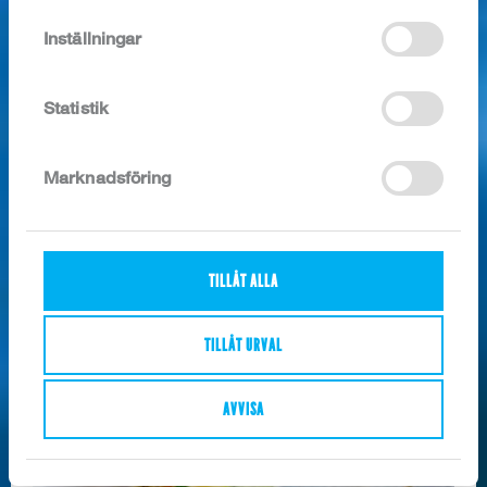
8404
Inställningar
Statistik
Marknadsföring
Chilensk blåmussla i skal, kokta ASC
TILLÅT ALLA
9215
TILLÅT URVAL
AVVISA