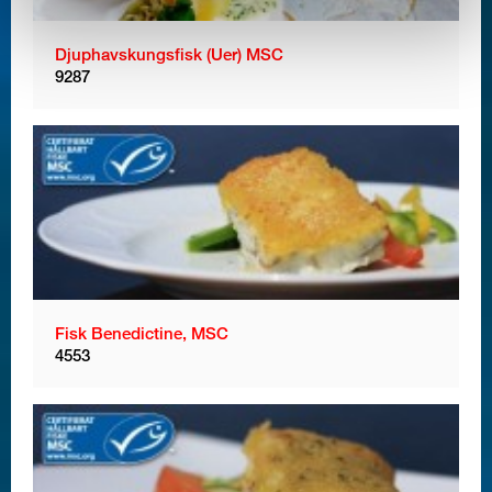
Djuphavskungsfisk (Uer) MSC
9287
Fisk Benedictine, MSC
4553