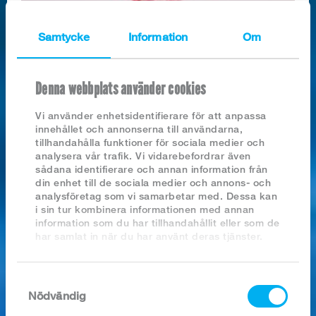
Samtycke
Information
Om
Denna webbplats använder cookies
Vi använder enhetsidentifierare för att anpassa
innehållet och annonserna till användarna,
Blåmusslor MSC
tillhandahålla funktioner för sociala medier och
79213
analysera vår trafik. Vi vidarebefordrar även
sådana identifierare och annan information från
din enhet till de sociala medier och annons- och
analysföretag som vi samarbetar med. Dessa kan
i sin tur kombinera informationen med annan
information som du har tillhandahållit eller som de
har samlat in när du har använt deras tjänster.
Samtyckesval
Nödvändig
Brantevikssill i bit MSC