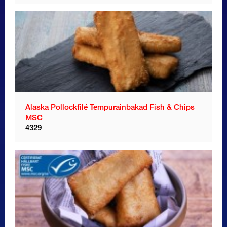
Alaska Pollockfilé Tempurainbakad Fish & Chips
MSC
4329