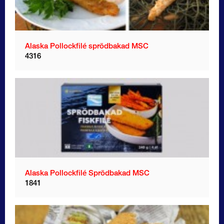
Alaska Pollockfilé sprödbakad MSC
4316
Alaska Pollockfilé Sprödbakad MSC
1841