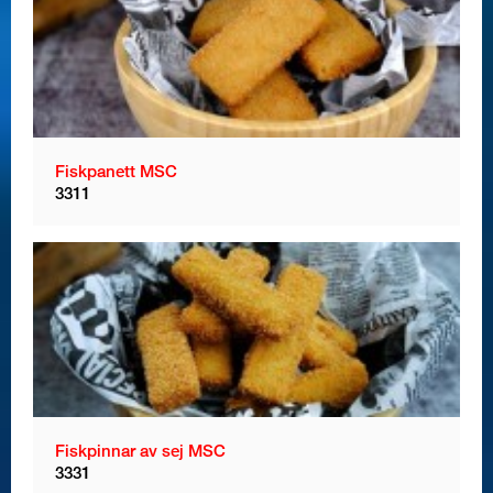
Fiskpanett MSC
3311
Fiskpinnar av sej MSC
3331