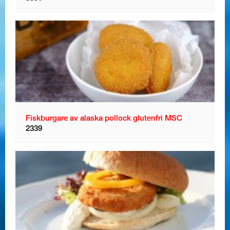
Fiskburgare av alaska pollock glutenfri MSC
2339