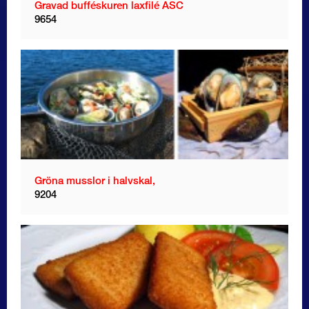
Gravad bufféskuren laxfilé ASC
9654
Gröna musslor i halvskal,
9204