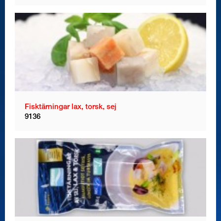
Fisktärningar lax, torsk, sej
9136