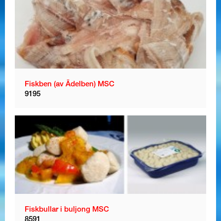
Fiskben (av Ädelben) MSC
9195
Fiskbullar i buljong MSC
8591