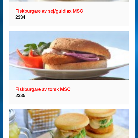
Fiskburgare av sej/guldlax MSC
2334
Fiskburgare av torsk MSC
2335