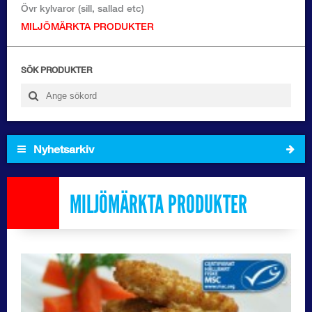
Logga in
Övr kylvaror (sill, sallad etc)
MILJÖMÄRKTA PRODUKTER
SÖK PRODUKTER
Nyhetsarkiv
2026
MILJÖMÄRKTA PRODUKTER
2025
2024
2023
2022
2021
2020
2019
2018