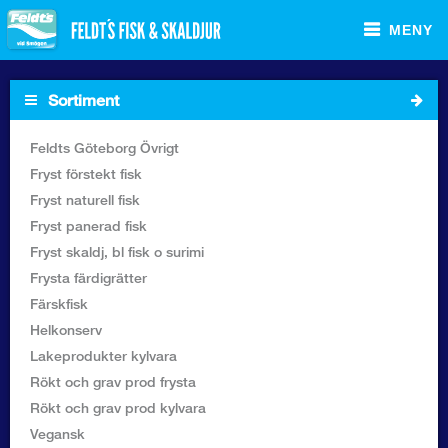
MENY
Sortiment
Startsida
Feldts Göteborg Övrigt
Fryst förstekt fisk
Sortiment Foodservice
Fryst naturell fisk
Fryst panerad fisk
Sortiment Butik
Fryst skaldj, bl fisk o surimi
Frysta färdigrätter
Recept
Färskfisk
Helkonserv
Om Feldt`s
Lakeprodukter kylvara
Rökt och grav prod frysta
Kontakta oss
Rökt och grav prod kylvara
Vegansk