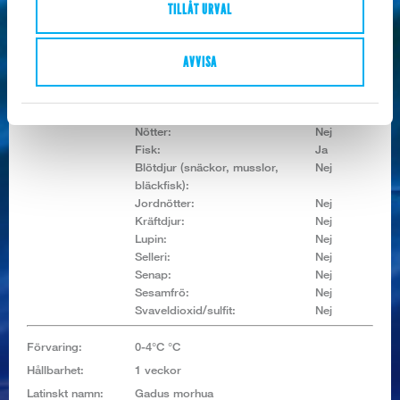
TILLÅT URVAL
Salt:
0,15 g
Allerginyckel:
Spannmål som innehåller gluten:
Nej
Mjölk och mjölkprod. (inkl.
Nej
AVVISA
laktos):
Ägg:
Nej
Sojabönor:
Nej
Nötter:
Nej
Fisk:
Ja
Blötdjur (snäckor, musslor,
Nej
bläckfisk):
Jordnötter:
Nej
Kräftdjur:
Nej
Lupin:
Nej
Selleri:
Nej
Senap:
Nej
Sesamfrö:
Nej
Svaveldioxid/sulfit:
Nej
Förvaring:
0-4°C °C
Hållbarhet:
1 veckor
Latinskt namn:
Gadus morhua