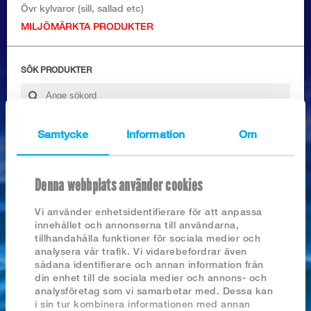
Logga in
Övr kylvaror (sill, sallad etc)
MILJÖMÄRKTA PRODUKTER
SÖK PRODUKTER
Samtycke
Information
Om
Nyhetsarkiv
Denna webbplats använder cookies
2026
TORSKLOINS M/S MSC
2025
2024
Vi använder enhetsidentifierare för att anpassa
2023
innehållet och annonserna till användarna,
2022
tillhandahålla funktioner för sociala medier och
2021
analysera vår trafik. Vi vidarebefordrar även
2020
sådana identifierare och annan information från
2019
din enhet till de sociala medier och annons- och
2018
analysföretag som vi samarbetar med. Dessa kan
i sin tur kombinera informationen med annan