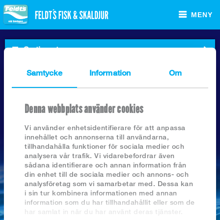
MENY
Sortiment
Startsida
Fryst förstekt fisk
Samtycke
Information
Om
Nyhetsarkiv
Fryst naturell fisk
Sortiment Foodservice
Fryst panerad fisk
2026
JAN
Denna webbplats använder cookies
Fryst skaldj, bl fisk o surimi
FISK.SE HAR FÅTT NYA KLÄDER
2025
24
Sortiment Butik
2024
Frysta färdigrätter
Vi använder enhetsidentifierare för att anpassa
2018
2023
Färskfisk
innehållet och annonserna till användarna,
2022
Recept
tillhandahålla funktioner för sociala medier och
Helkonserv
2021
analysera vår trafik. Vi vidarebefordrar även
2020
Lakeprodukter kylvara
sådana identifierare och annan information från
2019
Om Feldt`s
din enhet till de sociala medier och annons- och
Rökt och grav prod frysta
2018
analysföretag som vi samarbetar med. Dessa kan
Rökt och grav prod kylvara
i sin tur kombinera informationen med annan
Kontakta oss
Övr kylvaror (sill, etc)
information som du har tillhandahållit eller som de
SÖK I ARKIVET
har samlat in när du har använt deras tjänster.
MILJÖMÄRKTA PRODUKTER