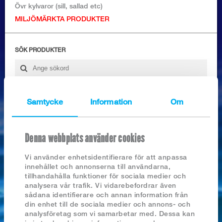
Logga in
Övr kylvaror (sill, sallad etc)
MILJÖMÄRKTA PRODUKTER
SÖK PRODUKTER
Samtycke
Information
Om
Nyhetsarkiv
2026
Denna webbplats använder cookies
SEJFILÉ BENFRI MSC
2025
2024
Vi använder enhetsidentifierare för att anpassa
2023
innehållet och annonserna till användarna,
2022
tillhandahålla funktioner för sociala medier och
2021
analysera vår trafik. Vi vidarebefordrar även
2020
sådana identifierare och annan information från
2019
din enhet till de sociala medier och annons- och
2018
analysföretag som vi samarbetar med. Dessa kan