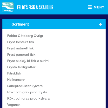
MENY
Sortiment
Startsida
Feldts Göteborg Övrigt
Fryst förstekt fisk
Sortiment Foodservice
Fryst naturell fisk
Fryst panerad fisk
Sortiment Butik
Fryst skaldj, bl fisk o surimi
Frysta färdigrätter
Recept
Färskfisk
Helkonserv
Om Feldt`s
Lakeprodukter kylvara
Rökt och grav prod frysta
Kontakta oss
Rökt och grav prod kylvara
Vegansk