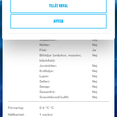
Protein:
19,13 g
TILLÅT URVAL
Salt:
0,17 g
Allerginyckel:
Spannmål som innehåller gluten:
Nej
AVVISA
Mjölk och mjölkprod. (inkl.
Nej
laktos):
Ägg:
Nej
Sojabönor:
Nej
Nötter:
Nej
Fisk:
Ja
Blötdjur (snäckor, musslor,
Nej
bläckfisk):
Jordnötter:
Nej
Kräftdjur:
Nej
Lupin:
Nej
Selleri:
Nej
Senap:
Nej
Sesamfrö:
Nej
Svaveldioxid/sulfit:
Nej
Förvaring:
0-4 °C °C
Hållbarhet:
1 veckor