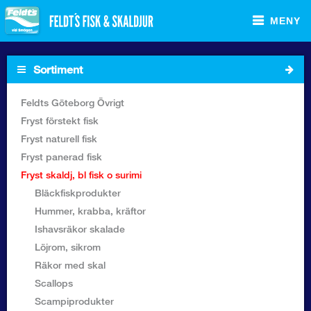
MENY
Sortiment
Startsida
Feldts Göteborg Övrigt
Fryst förstekt fisk
Sortiment Foodservice
Fryst naturell fisk
Fryst panerad fisk
Sortiment Butik
Fryst skaldj, bl fisk o surimi
Bläckfiskprodukter
Recept
Hummer, krabba, kräftor
Ishavsräkor skalade
Om Feldt`s
Löjrom, sikrom
Räkor med skal
Kontakta oss
Scallops
Scampiprodukter