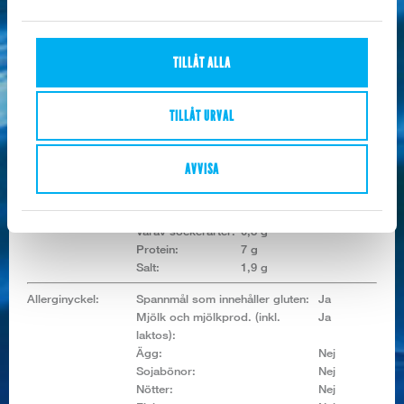
bakpulver (E450, E500), salt, koncentrerad
citronsaft, förtjockningsmedel (E417),
LAKTOS, vitlökspulver, färgämne (E101).Kan
TILLÅT ALLA
innehålla spår av MJÖLK, SKALDJUR, FISK,
ÄGG, SOJA och SENAP.
TILLÅT URVAL
Näringsvärde /
100g:
Energivärde:
745,2/178,1 KJ/Kcal
AVVISA
Fett:
6,9 g
Varav mättat fett:
0,9 g
Kolhydrat:
22 g
Varav sockerarter:
0,3 g
Protein:
7 g
Salt:
1,9 g
Allerginyckel:
Spannmål som innehåller gluten:
Ja
Mjölk och mjölkprod. (inkl.
Ja
laktos):
Ägg:
Nej
Sojabönor:
Nej
Nötter:
Nej