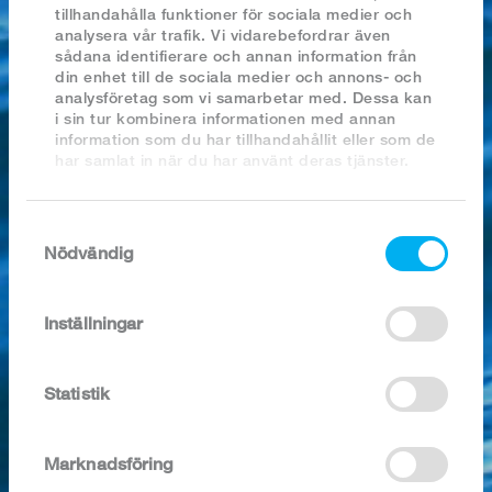
2023
tillhandahålla funktioner för sociala medier och
2022
analysera vår trafik. Vi vidarebefordrar även
2021
sådana identifierare och annan information från
2020
din enhet till de sociala medier och annons- och
2019
analysföretag som vi samarbetar med. Dessa kan
2018
i sin tur kombinera informationen med annan
information som du har tillhandahållit eller som de
har samlat in när du har använt deras tjänster.
SÖK I ARKIVET
Samtyckesval
4 x 1000g
Nödvändig
Artikel nr:
0890
Kategori:
Scampiprodukter
Inställningar
Förpackning:
60-80/kg, 4 kg/kart.
Ingredienser / 100g:
VANNAMEIRÄKOR 45% (Penaeus
Statistik
vannamei), vatten, salt, surhetsreglerande
medel (E500, E331), stabiliseringsmedel
(E640), antioxidationsmedel (E223). Panad:
Marknadsföring
vatten, VETEMJÖL, ströbröd (VETEMJÖL,
vatten, salt, jäst), solrosolja, stärkelse,