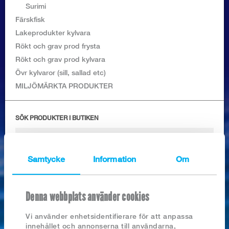
Logga in
Surimi
Färskfisk
Lakeprodukter kylvara
Rökt och grav prod frysta
Rökt och grav prod kylvara
Övr kylvaror (sill, sallad etc)
MILJÖMÄRKTA PRODUKTER
SÖK PRODUKTER I BUTIKEN
Samtycke
Information
Om
Nyhetsarkiv
Denna webbplats använder cookies
2026
SCAMPI FRITTI
2025
Vi använder enhetsidentifierare för att anpassa
2024
innehållet och annonserna till användarna,