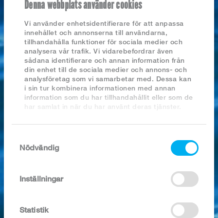
Denna webbplats använder cookies
Vi använder enhetsidentifierare för att anpassa
innehållet och annonserna till användarna,
Nyhetsarkiv
tillhandahålla funktioner för sociala medier och
analysera vår trafik. Vi vidarebefordrar även
sådana identifierare och annan information från
2026
din enhet till de sociala medier och annons- och
FISKBEN (AV ÄDELBEN) MSC
2025
analysföretag som vi samarbetar med. Dessa kan
2024
i sin tur kombinera informationen med annan
2023
information som du har tillhandahållit eller som de
2022
har samlat in när du har använt deras tjänster.
2021
2020
2019
2018
Samtyckesval
Nödvändig
SÖK I ARKIVET
Inställningar
Statistik