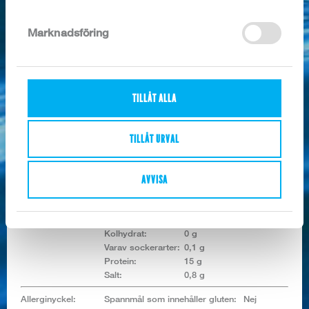
Marknadsföring
5kg
Artikel nr:
9195
Kategori:
Exotisk/Övrig fisk naturell
TILLÅT ALLA
Förpackning:
, 5 kg/kart.
Ingredienser / 100g:
Ben av BERGTUNGA (Microstomus kitt),
MSC.
TILLÅT URVAL
Näringsvärde /
100g:
AVVISA
Energivärde:
332/79 KJ/Kcal
Fett:
2,1 g
Varav mättat fett:
0,5 g
Kolhydrat:
0 g
Varav sockerarter:
0,1 g
Protein:
15 g
Salt:
0,8 g
Allerginyckel:
Spannmål som innehåller gluten:
Nej