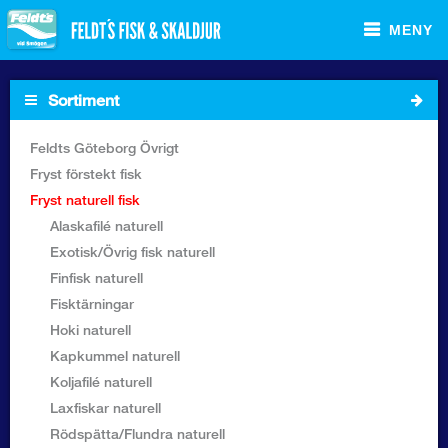
MENY
Sortiment
Startsida
Feldts Göteborg Övrigt
Fryst förstekt fisk
Sortiment Foodservice
Fryst naturell fisk
Alaskafilé naturell
Sortiment Butik
Exotisk/Övrig fisk naturell
Finfisk naturell
Recept
Fisktärningar
Hoki naturell
Om Feldt`s
Kapkummel naturell
Koljafilé naturell
Kontakta oss
Laxfiskar naturell
Rödspätta/Flundra naturell