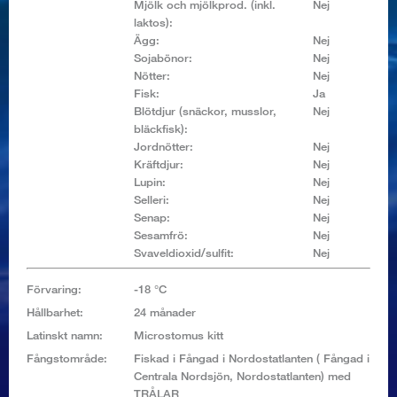
Mjölk och mjölkprod. (inkl.
Nej
laktos):
Ägg:
Nej
Sojabönor:
Nej
Nötter:
Nej
Fisk:
Ja
Blötdjur (snäckor, musslor,
Nej
bläckfisk):
Jordnötter:
Nej
Kräftdjur:
Nej
Lupin:
Nej
Selleri:
Nej
Senap:
Nej
Sesamfrö:
Nej
Svaveldioxid/sulfit:
Nej
Förvaring:
-18 °C
Hållbarhet:
24 månader
Latinskt namn:
Microstomus kitt
Fångstområde:
Fiskad i Fångad i Nordostatlanten ( Fångad i
Centrala Nordsjön, Nordostatlanten) med
TRÅLAR