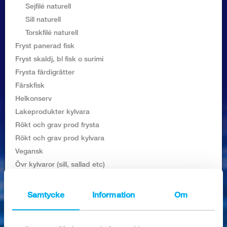
Logga in
Sejfilé naturell
Sill naturell
Torskfilé naturell
Fryst panerad fisk
Fryst skaldj, bl fisk o surimi
Frysta färdigrätter
Färskfisk
Helkonserv
Lakeprodukter kylvara
Rökt och grav prod frysta
Rökt och grav prod kylvara
Vegansk
Övr kylvaror (sill, sallad etc)
MILJÖMÄRKTA PRODUKTER
Samtycke
Information
Om
SÖK PRODUKTER