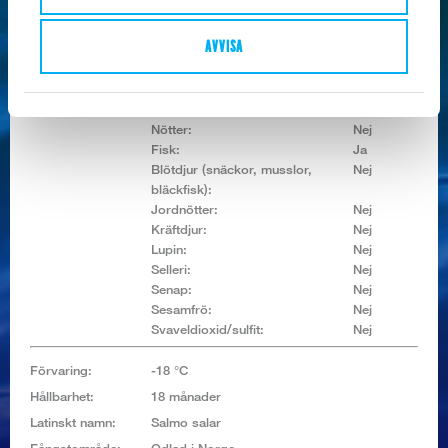
Allerginyckel:
Spannmål som innehåller gluten:
Nej
AVVISA
Mjölk och mjölkprod. (inkl.
Nej
laktos):
Ägg:
Nej
Sojabönor:
Nej
Nötter:
Nej
Fisk:
Ja
Blötdjur (snäckor, musslor,
Nej
bläckfisk):
Jordnötter:
Nej
Kräftdjur:
Nej
Lupin:
Nej
Selleri:
Nej
Senap:
Nej
Sesamfrö:
Nej
Svaveldioxid/sulfit:
Nej
Förvaring:
-18 °C
Hållbarhet:
18 månader
Latinskt namn:
Salmo salar