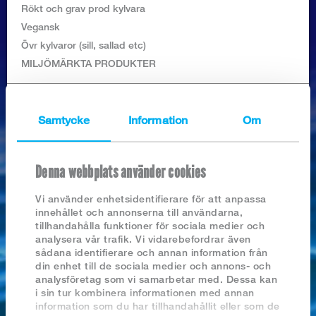
Logga in
Rökt och grav prod kylvara
Vegansk
Övr kylvaror (sill, sallad etc)
MILJÖMÄRKTA PRODUKTER
SÖK PRODUKTER
Samtycke
Information
Om
Denna webbplats använder cookies
Nyhetsarkiv
Vi använder enhetsidentifierare för att anpassa
innehållet och annonserna till användarna,
2026
tillhandahålla funktioner för sociala medier och
COLD SMOKED SALMON, SLICED
2025
analysera vår trafik. Vi vidarebefordrar även
2024
sådana identifierare och annan information från
2023
din enhet till de sociala medier och annons- och
2022
analysföretag som vi samarbetar med. Dessa kan
2021
i sin tur kombinera informationen med annan
2020
information som du har tillhandahållit eller som de