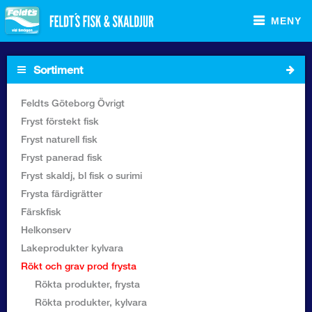
MENY
Sortiment
Startsida
Feldts Göteborg Övrigt
Fryst förstekt fisk
Sortiment Foodservice
Fryst naturell fisk
Fryst panerad fisk
Sortiment Butik
Fryst skaldj, bl fisk o surimi
Frysta färdigrätter
Recept
Färskfisk
Helkonserv
Om Feldt`s
Lakeprodukter kylvara
Rökt och grav prod frysta
Kontakta oss
Rökta produkter, frysta
Rökta produkter, kylvara