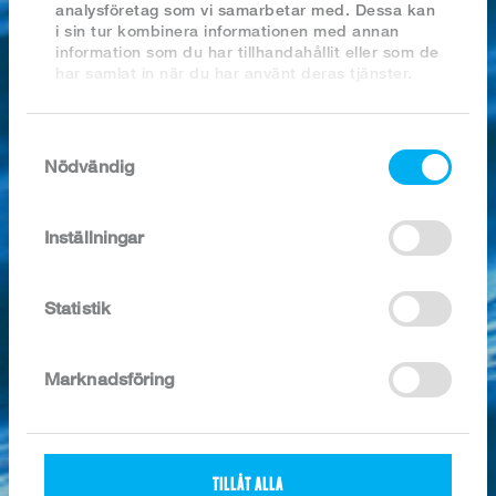
2023
analysföretag som vi samarbetar med. Dessa kan
2022
i sin tur kombinera informationen med annan
2021
information som du har tillhandahållit eller som de
2020
har samlat in när du har använt deras tjänster.
2019
2018
Samtyckesval
Nödvändig
SÖK I ARKIVET
Inställningar
fryst
Artikel nr:
1267
Statistik
Kategori:
Löjrom, sikrom
Förpackning:
24 x 80g, 1,92 kg/kart.
Marknadsföring
Ingredienser / 100g:
ROM beredd av siklöja (Coregonus albula),
salt 3,5%.
Näringsvärde /
100g:
TILLÅT ALLA
Energivärde:
527/126 KJ/Kcal