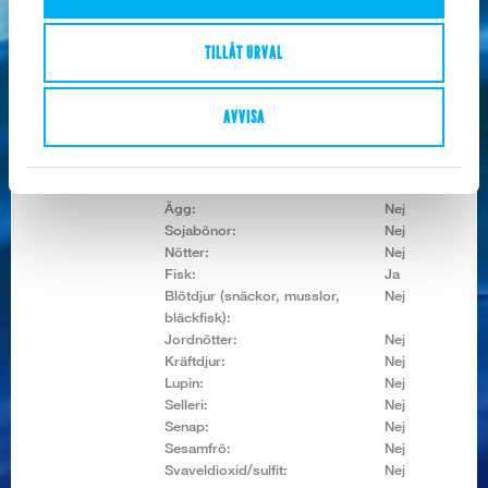
Fett:
2,3 g
Varav mättat fett:
0,4 g
TILLÅT URVAL
Kolhydrat:
1,5 g
Varav sockerarter:
0,0 g
Protein:
24,5 g
AVVISA
Allerginyckel:
Spannmål som innehåller gluten:
Nej
Mjölk och mjölkprod. (inkl.
Nej
laktos):
Ägg:
Nej
Sojabönor:
Nej
Nötter:
Nej
Fisk:
Ja
Blötdjur (snäckor, musslor,
Nej
bläckfisk):
Jordnötter:
Nej
Kräftdjur:
Nej
Lupin:
Nej
Selleri:
Nej
Senap:
Nej
Sesamfrö:
Nej
Svaveldioxid/sulfit:
Nej