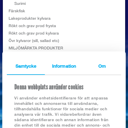
Logga in
Surimi
Färskfisk
Lakeprodukter kylvara
Rökt och grav prod frysta
Rökt och grav prod kylvara
Övr kylvaror (sill, sallad etc)
MILJÖMÄRKTA PRODUKTER
Samtycke
Information
Om
SÖK PRODUKTER I BUTIKEN
Denna webbplats använder cookies
Vi använder enhetsidentifierare för att anpassa
Nyhetsarkiv
innehållet och annonserna till användarna,
tillhandahålla funktioner för sociala medier och
2026
analysera vår trafik. Vi vidarebefordrar även
LÖJROM FINSK
2025
sådana identifierare och annan information från
2024
din enhet till de sociala medier och annons- och