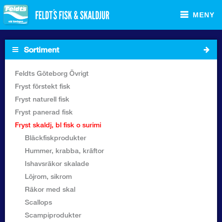
MENY
Sortiment
Startsida
Feldts Göteborg Övrigt
Fryst förstekt fisk
Sortiment Foodservice
Fryst naturell fisk
Fryst panerad fisk
Sortiment Butik
Fryst skaldj, bl fisk o surimi
Bläckfiskprodukter
Recept
Hummer, krabba, kräftor
Ishavsräkor skalade
Om Feldt`s
Löjrom, sikrom
Räkor med skal
Kontakta oss
Scallops
Scampiprodukter