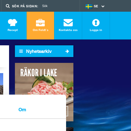
SÖK PÅ SIDAN:
SE
EN
Recept
Om Feldt`s
Kontakta oss
Logga in
Nyhetsarkiv
2026
2025
2024
2023
2022
2021
2020
2019
Om
2018
SÖK I ARKIVET