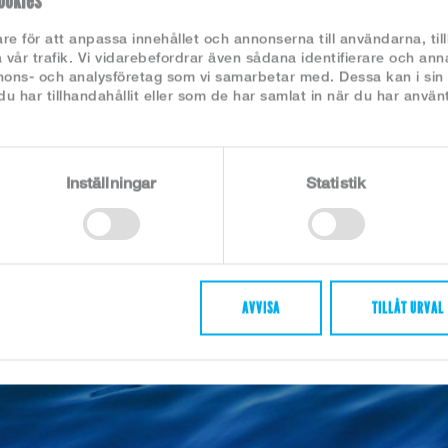
ookies
LOGISTIK- OCH TULLMEDARBETARE
re för att anpassa innehållet och annonserna till användarna, til
 vår trafik. Vi vidarebefordrar även sådana identifierare och ann
nnons- och analysföretag som vi samarbetar med. Dessa kan i sin
eldt’s söker dig som vill arbeta med internationell logistik, tull,
 har tillhandahållit eller som de har samlat in när du har använt
mport/export och komplexa varuflöden. I Göteborg eller
ungshamn.
äs mer och ansök här...
Inställningar
Statistik
AVVISA
TILLÅT URVAL