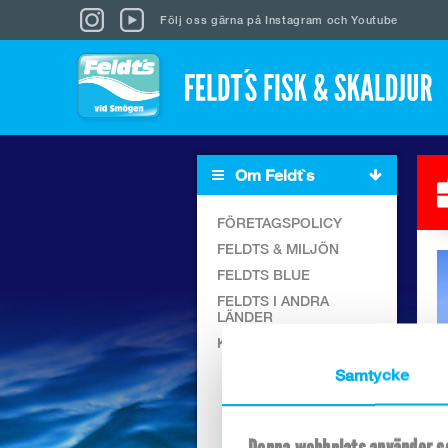
Följ oss gärna på
Instagram
och
Youtube
Om Feldt`s
FÖRETAGSPOLICY
FELDTS & MILJÖN
FELDTS BLUE
FELDTS I ANDRA
LÄNDER
KARRIÄR
Samtycke
Karriär
Lediga tjänster
Inget ledigt