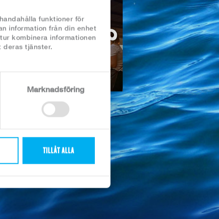
lhandahålla funktioner för
an information från din enhet
 tur kombinera informationen
 deras tjänster.
Marknadsföring
TILLÅT ALLA