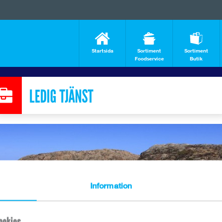
Startsida
Sortiment
Sortiment
Foodservice
Butik
LEDIG TJÄNST
Information