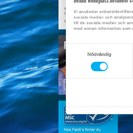
Denna webbplats använder c
Hälsoriktig mat från
Vi använder enhetsidentifiera
havet
sociala medier och analysera
CERTIFIERINGAR
till de sociala medier och a
F
med annan information som du
i
K
Samtyckesval
L
Nödvändig