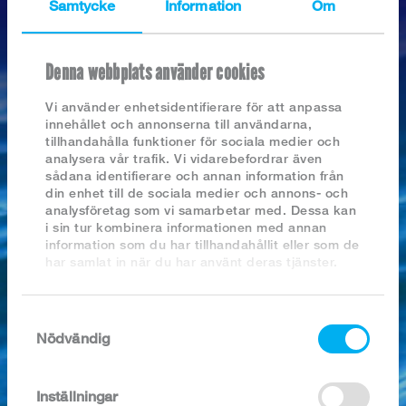
Logga in
Samtycke
Information
Om
Sprödstekt Torskfilé med syltade rödbetor och brynt
smö
Laxfärserad koljafilé med kräftsås
Denna webbplats använder cookies
Sejfilé med räksås
10 p 100 p
Lenrimmad Torskfile med ansjovissås
Vi använder enhetsidentifierare för att anpassa
innehållet och annonserna till användarna,
Lime, kardemumma & koriander marinerad Hokifilé
1,8 kg 18 kg Sejfilér (art nr 3110)
tillhandahålla funktioner för sociala medier och
Krispig Tacotorsk med tomatsalsa
analysera vår trafik. Vi vidarebefordrar även
Basilikatäcke
sådana identifierare och annan information från
Sejfilé med parmesan och basilikatäcke
din enhet till de sociala medier och annons- och
Tex Mex Alaskaloin m Hot Pepper Dip
analysföretag som vi samarbetar med. Dessa kan
Pangasiusfilé med parmesan och basilikatäcke
2 dl 2 l Basilika
i sin tur kombinera informationen med annan
information som du har tillhandahållit eller som de
Stekt Koljafilé med rosmarindoftande sötsurt äppelfläsk
2 dl 2 l Persilja
har samlat in när du har använt deras tjänster.
Rimmad Koljafilé med rotfruktsmos & persiljesås
3 st 25-30 st pressade vitlöksklyftor
Ugnsbakad Koljafilé med tomatsås & basilikamos
2 dl 2 l lätt creme fraiche
Lutfisk med senapssås & pepparrot
Samtyckesval
s&p
Nödvändig
Kokning av Lutfisk
1dl 1 l Riven färsk parmesan
Ugnsbakad marinerad Torskfilé m bacon & bearnaisesås
Tomatröra
Inställningar
MARITIM GASTRONOMI